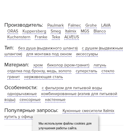
Производитель:
Paulmark
Falmec
Grohe
LAVA
ORAS
Kuppersberg
Smeg
Italmix
MGS
Blanco
Kuchenstern
Franke
Teka
ALVEUS
Тип:
без душа (выдвижного шланга)
с душем (выдвижным
шлангом)
для монтажа под окном
аксессуары
Материал:
хром
биколор (хром-гранит)
латунь
отделка под бронзу, медь, золото
суперсталь
стекло
гранит
нержавеющая сталь
Особенности:
с фильтром для питьевой воды
однорычажные
комбинированные (излив для питьевой
воды)
сенсорные
настенные
Популярные запросы:
Кухонные смесители Italmix
купить у официального дилера
Мы используем файлы cookies для
улучшения работы сайта.