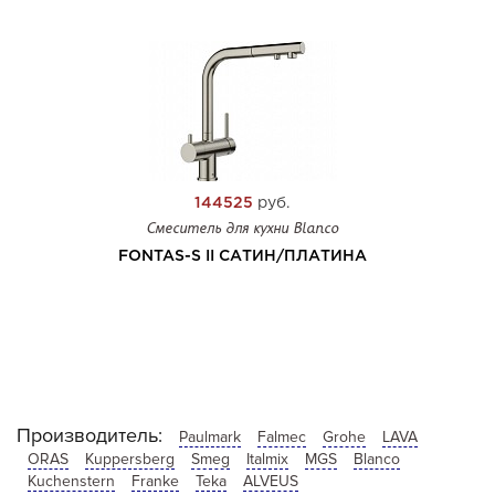
144525
руб.
Смеситель для кухни Blanco
FONTAS-S II САТИН/ПЛАТИНА
Производитель:
Paulmark
Falmec
Grohe
LAVA
ORAS
Kuppersberg
Smeg
Italmix
MGS
Blanco
Kuchenstern
Franke
Teka
ALVEUS