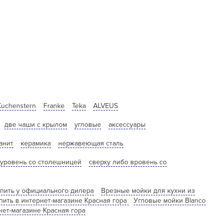
Kuchenstern
Franke
Teka
ALVEUS
две чаши с крылом
угловые
аксессуары
анит
керамика
нержавеющая сталь
 уровень со столешницей
сверху либо вровень со
пить у официального дилера
Врезные мойки для кухни из
пить в интернет-магазине Красная гора
Угловые мойки Blanco
ет-магазине Красная гора