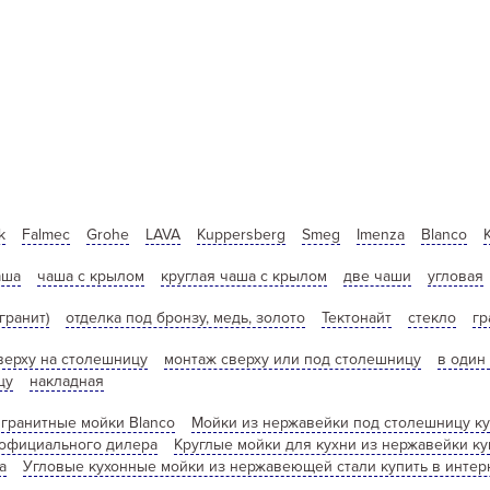
k
Falmec
Grohe
LAVA
Kuppersberg
Smeg
Imenza
Blanco
аша
чаша с крылом
круглая чаша с крылом
две чаши
угловая
гранит)
отделка под бронзу, медь, золото
Тектонайт
стекло
гр
верху на столешницу
монтаж сверху или под столешницу
в один
цу
накладная
гранитные мойки Blanco
Мойки из нержавейки под столешницу ку
 официального дилера
Круглые мойки для кухни из нержавейки ку
а
Угловые кухонные мойки из нержавеющей стали купить в интерн