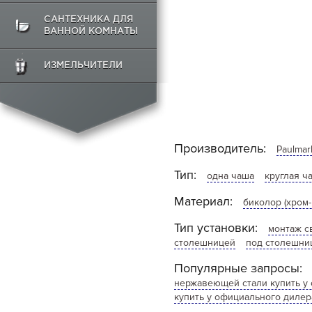
САНТЕХНИКА ДЛЯ
ВАННОЙ КОМНАТЫ
ИЗМЕЛЬЧИТЕЛИ
Производитель:
Paulmar
Тип:
одна чаша
круглая ч
Материал:
биколор (хром-
Тип установки:
монтаж с
столешницей
под столешни
Популярные запросы:
нержавеющей стали купить у
купить у официального дилер