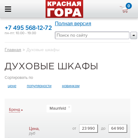
0
Полная версия
+7 495 568-12-72
пн-пт: 10.00 - 19.00
Главная
>
Духовые шкафы
ДУХОВЫЕ ШКАФЫ
Сортировать по
цене
популярности
новинкам
Maunfeld
Бренд
от
до
Цена,
руб