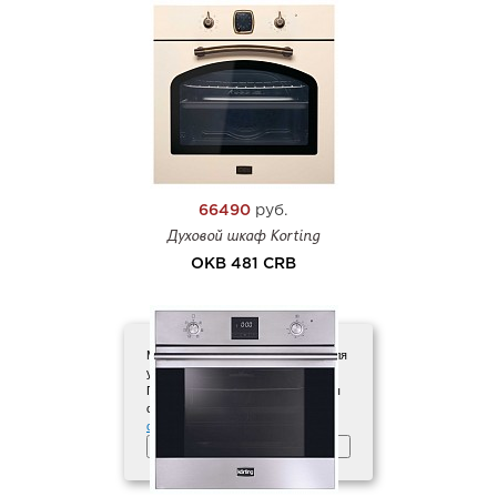
66490
руб.
Духовой шкаф Korting
OKB 481 CRB
Мы используем файлы cookies для
улучшения работы сайта.
Продолжая использовать сайт, вы
соглашаетесь с
Политикой
обработки персональных данных
.
Принять