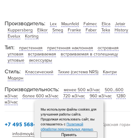
Производитель:
Lex
Maunfeld
Falmec
Elica
Jetair
Kuppersberg
Elikor
Smeg
Franke
Faber
Teka
History
Evelux
Korting
Тип:
пристенная
пристенная наклонная
островная
угловая
встраиваемая
встраиваемая в столешницу
угловые
аксессуары
Стиль:
Классический
Тихие (система NRS)
Кантри
Модерн
Производительность:
менее 500 м3/час
500...600
м3/час
более 600 м3/час
720 м3/час
960 м3/час
1280
м3/час
Мы используем файлы cookies для
улучшения работы сайта.
Продолжая использовать сайт, вы
© 2015-2025 «Красная гора»
соглашаетесь с
Политикой
+7 495 568-12-72
обработки персональных данных
.
info@moyki.ru
Карта сайта
Принять