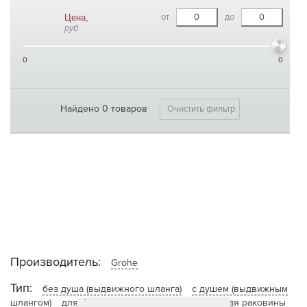
от
до
Цена,
руб
0
0
Найдено 0 товаров
Очистить фильтр
Производитель:
Grohe
Тип:
без душа (выдвижного шланга)
с душем (выдвижным
шлангом)
для биде
для ванны
для душа
для раковины