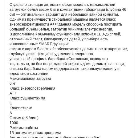
Отдельно стоящая автоматическая модель с максимальной
загрузкой белья весом 6 кг и компактными габаритами (глубина 46
см) — оптимальный вариант для небольшой ванной комнаты.
Одним из преимуществ стиральной машины является класс
энергоэффективности А++: данная модель способна постирать
больший объем белья, затратив минимум электроэнергии.
В дополнение к обычному функционалу, включая LED-дисплей,
отложенный старт, блокировку от детей, у прибора есть
инновационные SMART-функции:
стирка с паром Steam safe обеспечивает деликатное отпаривание,
глубокую дезинфекцию и удаление аллергенов;
уникальный профиль барабана «Снежинки», позволяет
тщательно, но без повреждений стирать даже деликатные вещи;
очистка барабана паром поддерживает стиральную машину в
идеальном состоянии.
Максимальная загрузка
6 кг
Класс энергопотребления
A++
Класс сушки/отжима
C
Класс стирки
A
Отжим (об./мин.)
1000
Режимы работы
15 автоматических программ
Автоматическая диагностика обнаружения ошибок