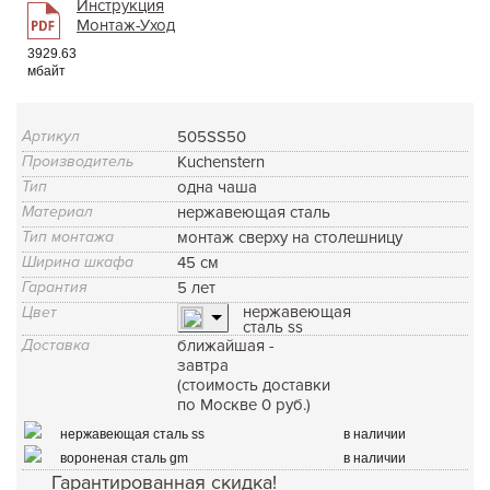
Инструкция
Монтаж-Уход
3929.63
мбайт
Артикул
505SS50
Производитель
Kuchenstern
Тип
одна чаша
Материал
нержавеющая сталь
Тип монтажа
монтаж сверху на столешницу
Ширина шкафа
45 см
Гарантия
5 лет
нержавеющая
Цвет
сталь ss
Доставка
ближайшая -
завтра
(стоимость доставки
по Москве 0 руб.)
нержавеющая сталь ss
в наличии
вороненая сталь gm
в наличии
Гарантированная скидка!