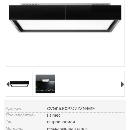
Артикул
CVGI15.E0P7#ZZZN461F
Производитель
Falmec
Тип
встраиваемая
Материал
нержавеющая сталь