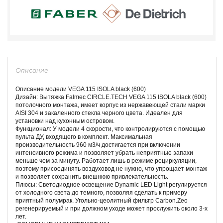
Описание
Описание модели VEGA 115 ISOLA black (600)
Дизайн: Вытяжка Falmec CIRCLE.TECH VEGA 115 ISOLA black (600)
потолочного монтажа, имеет корпус из нержавеющей стали марки
AISI 304 и закаленного стекла черного цвета. Идеален для
установки над кухонным островом.
Функционал: У модели 4 скорости, что контролируются с помощью
пульта ДУ, входящего в комплект. Максимальная
производительность 960 м3/ч достигается при включении
интенсивного режима и позволяет убрать неприятные запахи
меньше чем за минуту. Работает лишь в режиме рециркуляции,
поэтому присоединять воздуховод не нужно, что упрощает монтаж
и позволяет сохранить внешнюю привлекательность.
Плюсы: Светодиодное освещение Dynamic LED Light регулируется
от холодного света до темного, позволяя сделать к примеру
приятный полумрак. Угольно-цеолитный фильтр Carbon.Zeo
регенерируемый и при должном уходе может прослужить около 3-х
лет.