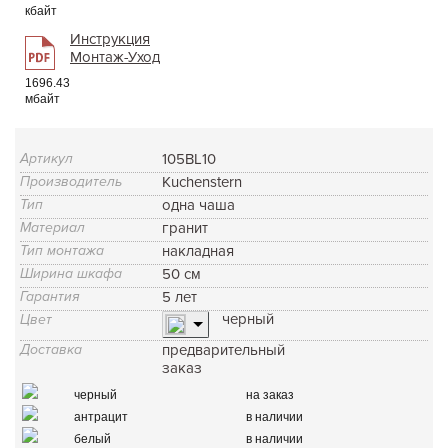
кбайт
Инструкция
Монтаж-Уход
1696.43
мбайт
Артикул
105BL10
Производитель
Kuchenstern
Тип
одна чаша
Материал
гранит
Тип монтажа
накладная
Ширина шкафа
50 см
Гарантия
5 лет
черный
Цвет
Доставка
предварительный
заказ
черный
на заказ
антрацит
в наличии
белый
в наличии