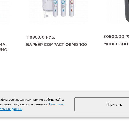
30500.00
Р
11890.00
РУБ.
MUHLE 600
ЕМА
БАРЬЕР COMPACT OSMO 100
UNO
йлы cookies для улучшения работы сайта.
Принять
зовать сайт, вы соглашаетесь с
Политикой
нальных данных
.