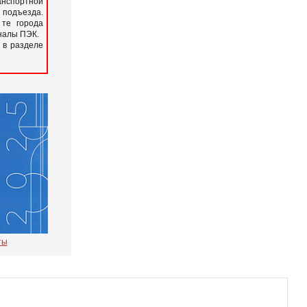
нспортной
подъезда.
 те города
иналы ПЭК.
 в разделе
ты