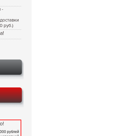
 -
 доставки
0 руб.)
а!
о!
 000 рублей