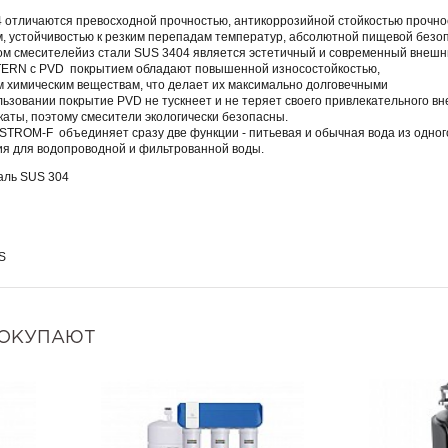
 отличаются превосходной прочностью, антикоррозийной стойкостью прочно
, устойчивостью к резким перепадам температур, абсолютной пищевой безо
 смесителейиз стали SUS 3404 является эстетичный и современный внешн
RN с PVD покрытием обладают повышенной износостойкостью,
м химическим веществам, что делает их максимально долговечными
ьзовании покрытие PVD не тускнеет и не теряет своего привлекательного вн
аты, поэтому смесители экологически безопасны.
M-F объединяет сразу две функции - питьевая и обычная вода из одного с
ия для водопроводной и фильтрованной воды.
аль SUS 304
S
ПОКУПАЮТ