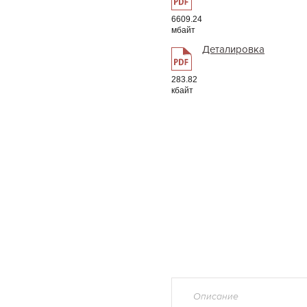
6609.24
мбайт
Деталировка
283.82
кбайт
Описание