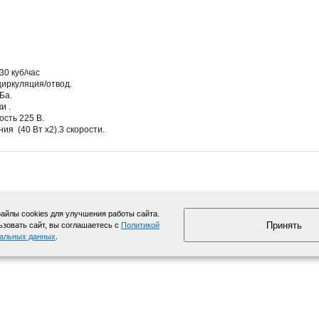
30 куб/час
циркуляция/отвод.
Ба.
и .
сть 225 В.
я (40 Вт х2).3 скорости.
йлы cookies для улучшения работы сайта.
Принять
зовать сайт, вы соглашаетесь с
Политикой
нальных данных
.
info@moyki.ru
Карта сайта