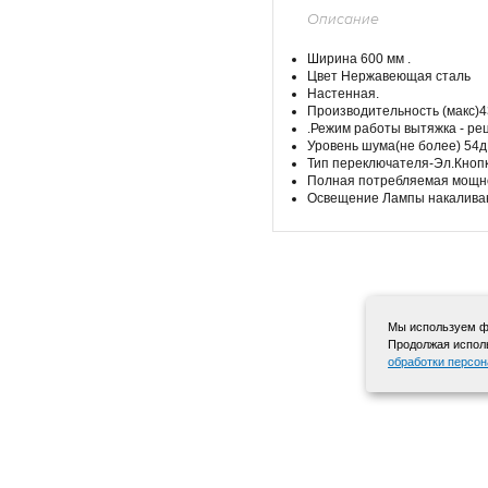
Описание
Ширина 600 мм .
Цвет Нержавеющая сталь
Настенная.
Производительность (макс)4
.Режим работы вытяжка - ре
Уровень шума(не более) 54д
Тип переключателя-Эл.Кнопк
Полная потребляемая мощно
Освещение Лампы накаливани
Мы используем фа
Продолжая исполь
обработки персо
+7 495 568-12-72