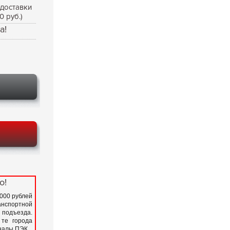
 доставки
0 руб.)
а!
о!
 000 рублей
нспортной
подъезда.
 те города
иналы ПЭК.