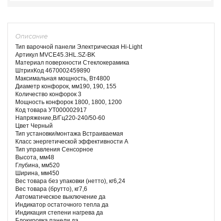
Описание
Тип варочной панели Электрическая Hi-Light
Артикул MVCE45.3HL.SZ-BK
Материал поверхности Стеклокерамика
ШтрихКод 4670002459890
Максимальная мощность, Вт4800
Диаметр конфорок, мм190, 190, 155
Количество конфорок 3
Мощность конфорок 1800, 1800, 1200
Код товара УТ000002917
Напряжение,В/Гц220-240/50-60
Цвет Черный
Тип установки/монтажа Встраиваемая
Класс энергетической эффективности A
Тип управления Сенсорное
Высота, мм48
Глубина, мм520
Ширина, мм450
Вес товара без упаковки (нетто), кг6,24
Вес товара (брутто), кг7,6
Автоматическое выключение да
Индикатор остаточного тепла да
Индикация степени нагрева да
Блокировка панели да