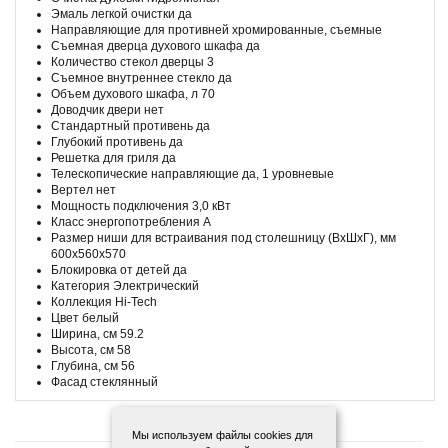
Эмаль легкой очистки да
Направляющие для противней хромированные, съемные
Съемная дверца духового шкафа да
Количество стекол дверцы 3
Съемное внутреннее стекло да
Объем духового шкафа, л 70
Доводчик двери нет
Стандартный противень да
Глубокий противень да
Решетка для гриля да
Телескопические направляющие да, 1 уровневые
Вертел нет
Мощность подключения 3,0 кВт
Класс энергопотребления A
Размер ниши для встраивания под столешницу (ВхШхГ), мм
600х560х570
Блокировка от детей да
Категория Электрический
Коллекция Hi-Tech
Цвет белый
Ширина, см 59.2
Высота, см 58
Глубина, см 56
Фасад стеклянный
Мы используем файлы cookies для