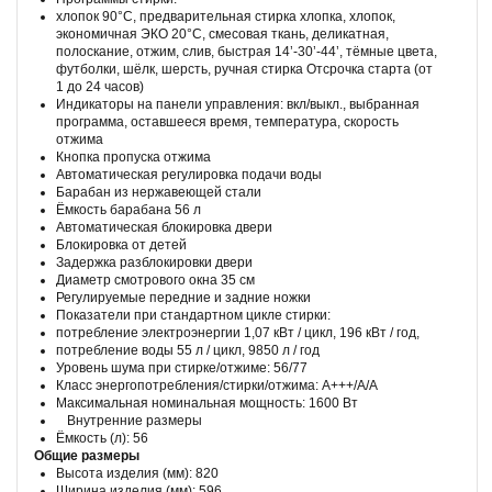
хлопок 90°С, предварительная стирка хлопка, хлопок,
экономичная ЭКО 20°С, смесовая ткань, деликатная,
полоскание, отжим, слив, быстрая 14’-30’-44’, тёмные цвета,
футболки, шёлк, шерсть, ручная стирка Отсрочка старта (от
1 до 24 часов)
Индикаторы на панели управления: вкл/выкл., выбранная
программа, оставшееся время, температура, скорость
отжима
Кнопка пропуска отжима
Автоматическая регулировка подачи воды
Барабан из нержавеющей стали
Ёмкость барабана 56 л
Автоматическая блокировка двери
Блокировка от детей
Задержка разблокировки двери
Диаметр смотрового окна 35 см
Регулируемые передние и задние ножки
Показатели при стандартном цикле стирки:
потребление электроэнергии 1,07 кВт / цикл, 196 кВт / год,
потребление воды 55 л / цикл, 9850 л / год
Уровень шума при стирке/отжиме: 56/77
Класс энергопотребления/стирки/отжима: A+++/A/А
Максимальная номинальная мощность: 1600 Вт
Внутренние размеры
Ёмкость (л): 56
Общие размеры
Высота изделия (мм): 820
Ширина изделия (мм): 596