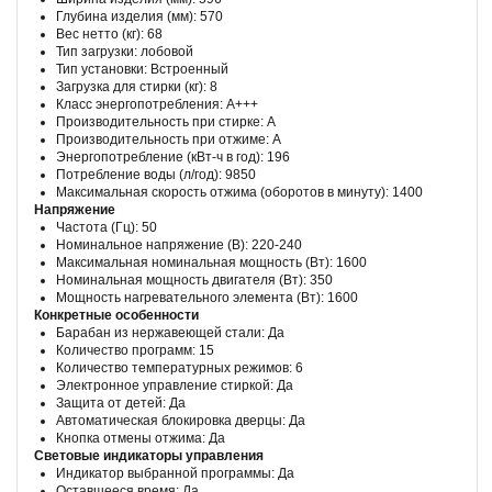
Глубина изделия (мм): 570
Вес нетто (кг): 68
Тип загрузки: лобовой
Тип установки: Встроенный
Загрузка для стирки (кг): 8
Класс энергопотребления: A+++
Производительность при стирке: A
Производительность при отжиме: A
Энергопотребление (кВт-ч в год): 196
Потребление воды (л/год): 9850
Максимальная скорость отжима (оборотов в минуту): 1400
Напряжение
Частота (Гц): 50
Номинальное напряжение (В): 220-240
Максимальная номинальная мощность (Вт): 1600
Номинальная мощность двигателя (Вт): 350
Мощность нагревательного элемента (Вт): 1600
Конкретные особенности
Барабан из нержавеющей стали: Да
Количество программ: 15
Количество температурных режимов: 6
Электронное управление стиркой: Да
Защита от детей: Да
Автоматическая блокировка дверцы: Да
Кнопка отмены отжима: Да
Световые индикаторы управления
Индикатор выбранной программы: Да
Оставшееся время: Да