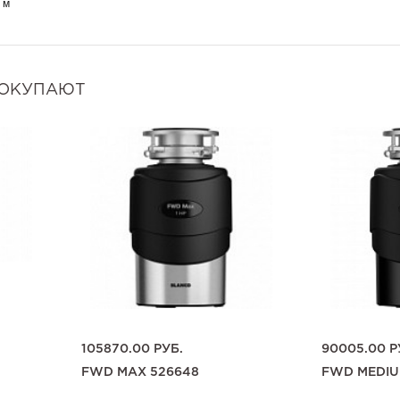
 м
ПОКУПАЮТ
105870.00
РУБ.
90005.00
Р
FWD MAX 526648
FWD MEDIU