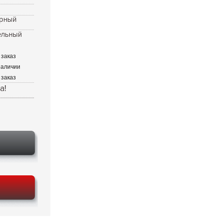
рный
ельный
 заказ
наличии
 заказ
а!