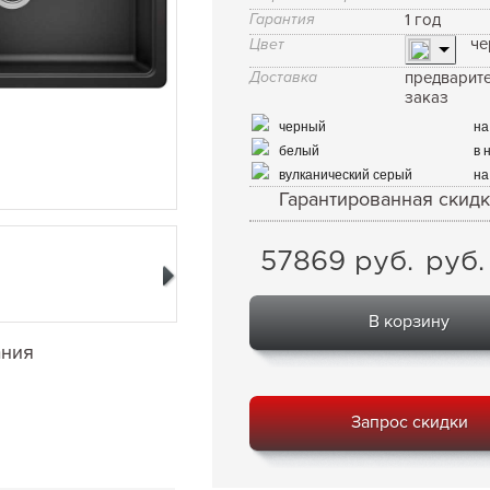
Гарантия
1 год
че
Цвет
Доставка
предварит
заказ
черный
на
белый
в 
вулканический серый
на
Гарантированная скидк
57869
руб.
руб.
В корзину
ания
Запрос скидки