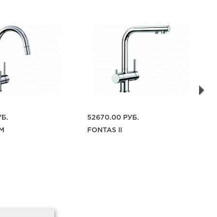
Б.
52670.00
РУБ.
ОМ
FONTAS II