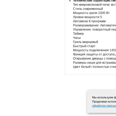
Технические характеристик
Тип микроволновой печи: вс
Стиль современный
Мощность гриля 1000 Вт
Уровни мощности 5
Автоменю 8 программ
Размораживание: Автоматич
Управление: поворотный пер
Таймер
Часы
Гриль кварцевый
Быстрый старт
Мощность подключения 145
Функция защиты от доступа
Открывание дверцы с помощ
Размеры ниши для встраиван
Цвет белый / полностью ст
Мы используем фа
Продолжая исполь
обработки персо