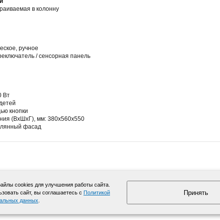
и
траиваемая в колонну
еское, ручное
еключатель / сенсорная панель
0 Вт
 детей
ью кнопки
ия (ВхШхГ), мм: 380х560х550
еклянный фасад
йлы cookies для улучшения работы сайта.
Принять
зовать сайт, вы соглашаетесь с
Политикой
нальных данных
.