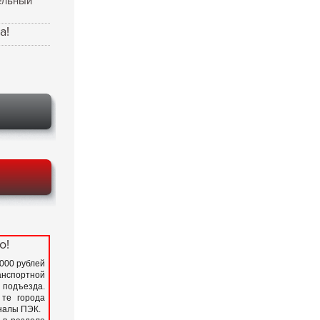
ельный
а!
о!
 000 рублей
нспортной
подъезда.
 те города
иналы ПЭК.