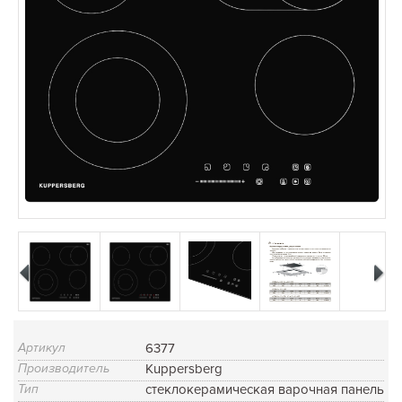
Артикул
6377
Производитель
Kuppersberg
Тип
стеклокерамическая варочная панель