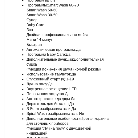
Программ (шт):9
Программы:Smart Wash 60-70
Smart Wash 50-60
Smart Wash 30-50
Супер
Baby Care
Эко
Двойная профессиональная мойка
Мини 14 минут
Быстрая
Автоматическая программа:Да
Программа Baby Care:Да
Дополнительные функции:Дополнительная
сушка
Функция понижения шума (ночной режим)
Использование таблеток:Да
Отложенный старт (ч):1-19
Луч на полу:Да
Внутреннее освещение:LED
Половинная загрузка:Да
Автооткрывание дверцы:Да
Держатель для бокалов:Да
S-Form разбрызгиватели:Да
Spiral Wash разбрызгиватель:Нет
Дополнительные особенности:Третья корзина
для столовых приборов
Функция "Луч на полу" с двухцветной
индикацией