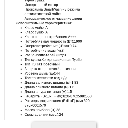
Турбо сушка
Инверторный мотор
Программа SmartWash - 3 режима
автоматической мойки
Автоматическое открывание двери
Дополнительные характеристики:
Класс мойки:A
Класс сушки:A
Класс энергопотребления:A+++
Потребляемая мощность (Вт):1900
Энергопотребление (кВт/ч):0.74
Потребление воды (л):8
Разбрызгивателей (шт):3
Тип сушки:Конденсационная Турбо
Тип ТЭНа:Проточный
Защита от протечек:Частичная
Уровень шума (дБ):44
Тестер жесткости воды:Да
Длина заливного шланга (м):1.83
Длина сливного шланга (м):1.6
Длина шнура питания (м):1.5
Габариты (ВxШхГ) (мм):820-870x598х550
Размеры встраивания (ВxШхГ) (мм):820-
870x600х570
Масса прибора (кг):38
Срок гарантии (мес.):24