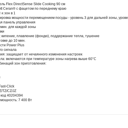
ь Flex DirectSense Slide Cooking 90 см
tt Ceran® с фацетом по переднему краю
-х зон в 1
улировка мощности перемещением посуды - уровень 3 для дальней зоны, урове
я панель управления
 мин. для каждой зоны
вки
: кипение, плавление (фондю), поддержание тепла, тушение
товке до 10 мин.
ти Power Plus
го сигнала
ния: защищает от нечаянного изменения настроек
ла: включаются при температуре зоны нагрева выше 60°С
мбинаций зон приготовления:
м
ast-Click
Z/TZ/CZ/JZ
 код 40204394
мощность: 7 400 Вт