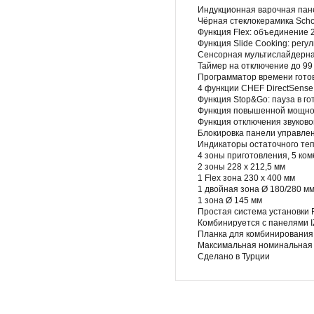
Индукционная варочная панел
Чёрная стеклокерамика Scho
Функция Flex: объединение 2
Функция Slide Cooking: рег
Сенсорная мультислайдерна
Таймер на отключение до 99
Программатор времени гото
4 функции CHEF DirectSense
Функция Stop&Go: пауза в го
Функция повышенной мощнос
Функция отключения звуково
Блокировка панели управле
Индикаторы остаточного теп
4 зоны приготовления, 5 ко
2 зоны 228 x 212,5 мм
1 Flex зона 230 x 400 мм
1 двойная зона Ø 180/280 м
1 зона Ø 145 мм
Простая система установки F
Комбинируется с панелями I
Планка для комбинирования
Максимальная номинальная 
Сделано в Турции