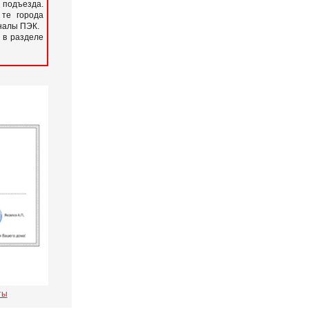
подъезда.
 те города
иналы ПЭК.
 в разделе
ты