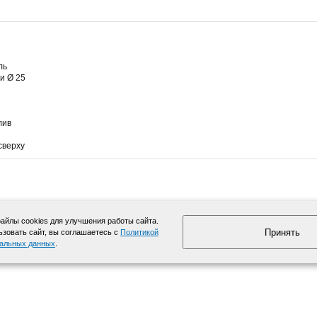
ль
и Ø 25
лив
сверху
йлы cookies для улучшения работы сайта.
Принять
зовать сайт, вы соглашаетесь с
Политикой
нальных данных
.