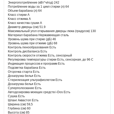
Энергопотребление (кВт*ч/год) 242
Потребление воды за 1 цикл стирки (л) 64
Объем барабана (л) 64
Класс стирки А
Класс отжима А
Класс качества сушки А
Диаметр дверцы (см) 51.9
Максимальный угол открывания дверцы люка (градусов) 130
Материал барабана Нержавеющая сталь
Уровень шума при стирке (дБ) 46
Уровень шума при отжиме (дБ) 68
Контроль пенообразования Есть
Контроль дисбаланса Есть
Контроль скорости отжима Есть, сенсорный
Регулировка температуры стирки Есть, сенсорная, до 96 С
Индикация процессов и программ Есть
Подсветка барабана Есть
Отсрочка старта Есть
Дозагрузка белья Есть
Стерилизация ультрафиолетом Есть
Дозагрузка белья Есть
Суперполоскание Есть
Автодозировка моющих средств i-Dos Есть
Сушка Есть
Шланг Аквастоп Есть
Ширина (см) 59,5
Глубина (см) 60
Высота (см) 85