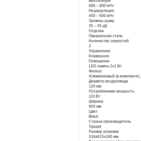
Вентиляция
600 – 800 м³/ч
Рециркуляция
400 – 600 м³/ч
Уровень шума
35 – 45 дБ
Отделка
Окрашенная сталь
Количество скоростей
3
Управление
Клавишное
Освещение
LED лампы 2х1 Вт
Фильтр
Алюминиевый (в комплекте),
Диаметр воздуховода
120 мм
Потребляемая мощность
110 Вт
Ширина
600 мм
Цвет
Black
Страна-производитель
Турция
Размер упаковки
318х615х185 мм.