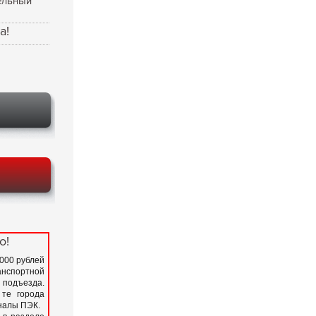
ельный
а!
о!
 000 рублей
нспортной
подъезда.
 те города
иналы ПЭК.