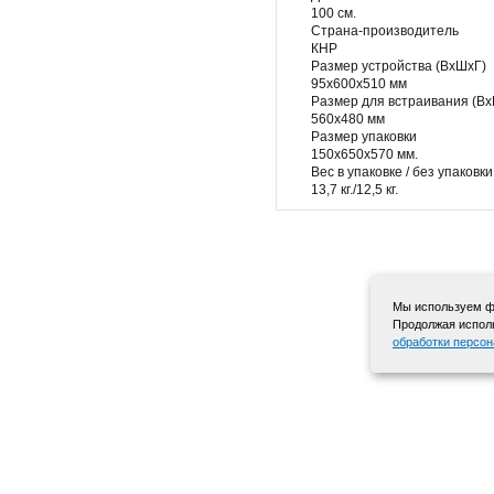
100 см.
Страна-производитель
КНР
Размер устройства (ВхШхГ)
95х600х510 мм
Размер для встраивания (В
560х480 мм
Размер упаковки
150х650х570 мм.
Вес в упаковке / без упаковки
13,7 кг./12,5 кг.
Мы используем фа
Продолжая исполь
обработки персо
+7 495 568-12-72