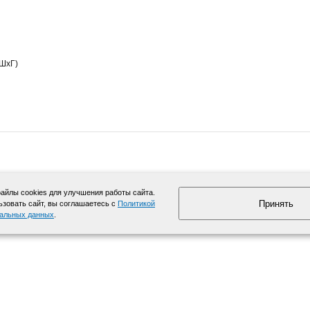
хШхГ)
йлы cookies для улучшения работы сайта.
Принять
зовать сайт, вы соглашаетесь с
Политикой
нальных данных
.
info@moyki.ru
Карта сайта