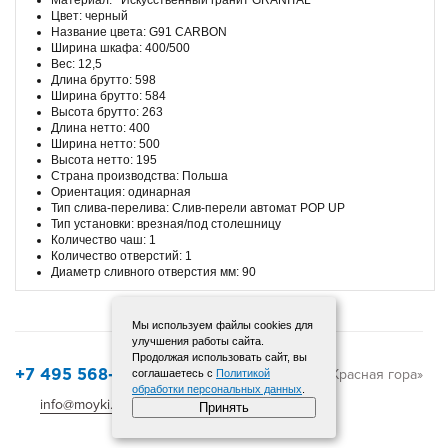
Цвет: черный
Название цвета: G91 CARBON
Ширина шкафа: 400/500
Вес: 12,5
Длина брутто: 598
Ширина брутто: 584
Высота брутто: 263
Длина нетто: 400
Ширина нетто: 500
Высота нетто: 195
Страна производства: Польша
Ориентация: одинарная
Тип слива-перелива: Слив-перели автомат POP UP
Тип установки: врезная/под столешницу
Количество чаш: 1
Количество отверстий: 1
Диаметр сливного отверстия мм: 90
Мы используем файлы cookies для
улучшения работы сайта.
Продолжая использовать сайт, вы
© 2015-2025 «Красная гора»
соглашаетесь с
Политикой
+7 495 568-12-72
обработки персональных данных
.
info@moyki.ru
Карта сайта
Принять