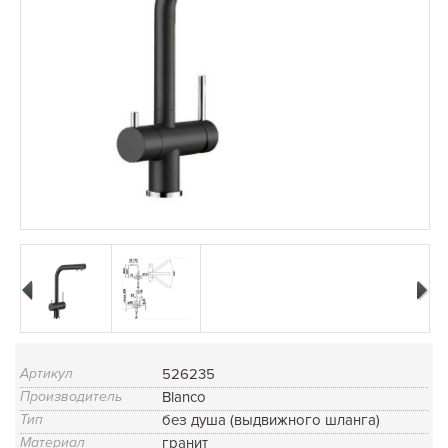
Артикул
526235
Производитель
Blanco
Тип
без душа (выдвижного шланга)
Материал
гранит