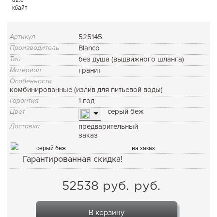
кбайт
Артикул
525145
Производитель
Blanco
Тип
без душа (выдвижного шланга)
Материал
гранит
Особенности
комбинированные (излив для питьевой воды)
Гарантия
1 год
серый беж
Цвет
Доставка
предварительный
заказ
серый беж
на заказ
Гарантированная скидка!
52538
руб.
руб.
В корзину