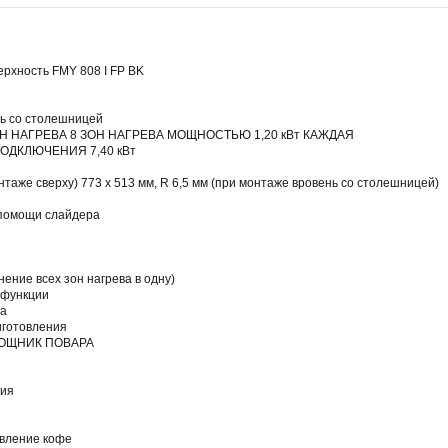
ерхность FMY 808 I FP BK
нь со столешницей
 НАГРЕВА 8 ЗОН НАГРЕВА МОЩНОСТЬЮ 1,20 кВт КАЖДАЯ
ДКЛЮЧЕНИЯ 7,40 кВт
таже сверху) 773 x 513 мм, R 6,5 мм (при монтаже вровень со столешницей)
 помощи слайдера
ение всех зон нагрева в одну)
 функции
ла
иготовления
МОЩНИК ПОВАРА
е
ния
е
овление кофе