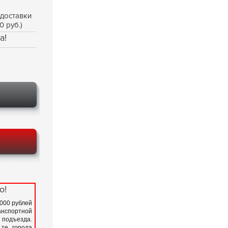
 доставки
0 руб.)
а!
о!
 000 рублей
нспортной
подъезда.
 те города