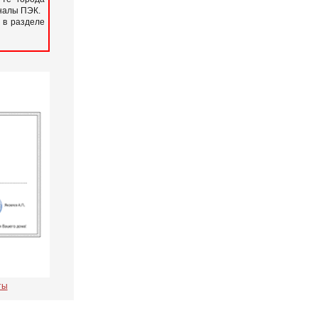
иналы ПЭК.
 в разделе
ты