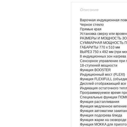
Описание
Варочная индукционная пов
Черное стекло
Прямые края
Установка сверху или врове
РАЗМЕРЫ И МОЩНОСТЬ ЗОН
СУММАРНАЯ МОЩНОСТЬ ПО
ГАБАРИТЫ 770 x 510 мм
ВЫРЕЗ 750 x 492 мм (при мон
8 индукционных зон нагрева
Сенсорное управление при
18-ступеней мощности
Функция BOOSTER
Индукционный мост (FLEXI)
Функция FLEXIFULL (объедин
Дисплей отображающий все
Индикация остаточного теп
Программируемое время пр
Специальные функции ПО
Функция растапливания
Функция медленное кипени
Функция автоматики закипа
Функция подогрева блюда
Функция жарки на сковород
Функция MOKKA для пригот