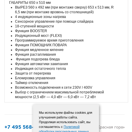
ГАБАРИТЫ 650 x 510 мм
ВЫРЕЗ 560 x 492 мм (при монтаже сверху) 653 x 513 мм, R
6,5 мм (при монтаже вровень со столешницей)
4 индукционные зоны нагрева
Сенсорное управление при помощи слайдера
18-ступеней мощности
Функция BOOSTER
Индукционный мост (FLEXI)
Программируемое время приготовления
Функция ПОМОЩНИК ПОВАРА
Функция медленное кипение
Функция растапливания
Функция подогрева блюда
Функция автоматики закипания
Индикация остаточного тепла
Защита от перегрева
Блокировка управления
Таймер отключения
Возможность подключения к сети 230V / 400V
Выбор с ограничением максимальной потребляемой
мощности (2,5 кВт — 4,0 кВт — 6,0 кВт — 7,2 кВт
Мы используем файлы cookies для
улучшения работы сайта.
Продолжая использовать сайт, вы
© 2015-2025 «Красная гора»
соглашаетесь с
Политикой
+7 495 568-12-72
обработки персональных данных
.