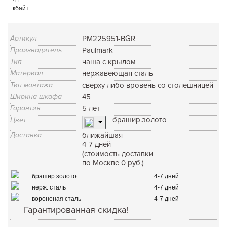
кбайт
Артикул
PM225951-BGR
Производитель
Paulmark
Тип
чаша с крылом
Материал
нержавеющая сталь
Тип монтажа
сверху либо вровень со столешницей
Ширина шкафа
45
Гарантия
5 лет
брашир.золото
Цвет
Доставка
ближайшая -
4-7 дней
(стоимость доставки
по Москве 0 руб.)
брашир.золото
4-7 дней
нерж. сталь
4-7 дней
вороненая сталь
4-7 дней
Гарантированная скидка!