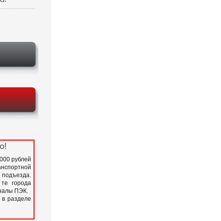
о!
 000 рублей
нспортной
подъезда.
 те города
иналы ПЭК.
 в разделе