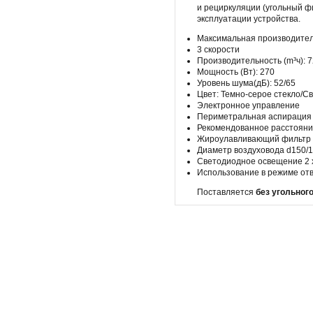
и рециркуляции (угольный ф
эксплуатации устройства.
Максимальная производител
3 скорости
Производительность (m³ч): 
Мощность (Вт): 270
Уровень шума(дБ): 52/65
Цвет: Темно-серое стекло/С
Электронное управление
Периметральная аспирация
Рекомендованное расстояние
Жироулавливающий фильтр
Диаметр воздуховода d150/
Светодиодное освещение 2 
Использование в режиме от
Поставляется
без угольног