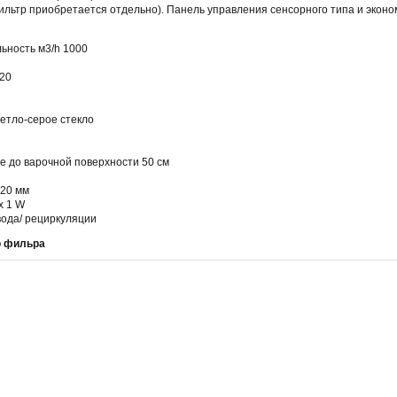
ильтр приобретается отдельно). Панель управления сенсорного типа и экон
ьность м3/h 1000
720
ветло-серое стекло
 до варочной поверхности 50 см
120 мм
x 1 W
вода/ рециркуляции
о фильра