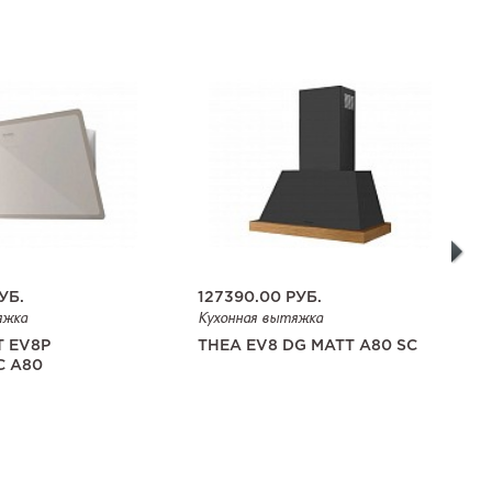
УБ.
127390.00
РУБ.
яжка
Кухонная вытяжка
T EV8P
THEA EV8 DG MATT A80 SC
 A80