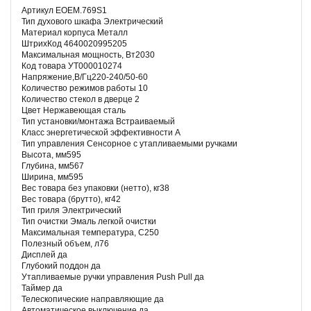
Артикул EOEM.769S1
Тип духового шкафа Электрический
Материал корпуса Металл
ШтрихКод 4640020995205
Максимальная мощность, Вт2030
Код товара УТ000010274
Напряжение,В/Гц220-240/50-60
Количество режимов работы 10
Количество стекол в дверце 2
Цвет Нержавеющая сталь
Тип установки/монтажа Встраиваемый
Класс энергетической эффективности A
Тип управления Сенсорное с утапливаемыми ручками
Высота, мм595
Глубина, мм567
Ширина, мм595
Вес товара без упаковки (нетто), кг38
Вес товара (брутто), кг42
Тип гриля Электрический
Тип очистки Эмаль легкой очистки
Максимальная температура, С250
Полезный объем, л76
Дисплей да
Глубокий поддон да
Утапливаемые ручки управления Push Pull да
Таймер да
Телескопические направляющие да
Автоматическое выключение да