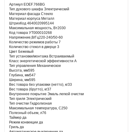
Артикул EOEF.766BG
Тип духового шкафа Электрический
Материал фасада Стекло
Материал корпуса Металл
ШтрихКод 4640020995144
Максимальная мощность, Вт2030
Код товара УТ000010268
Напряжение,В/Гц220-240/50-60
Количество режимов работы 7
Количество стекол в дверце 3
Цвет Бежевый
Тип установки/монтажа Встраиваемый
Класс энергетической эффективности A
Тип управления Механическое
Высота, мм595
Глубина, мм547
Ширина, мм595
Вес товара без упаковки (нетто), кг33
Вес товара (брутто), кг37
Внутреннее покрытие Эмаль легкой очистки
Тип гриля Электрический
Тип очистки Гидролизная
Максимальная температура, С250
Полезный объем, л76
Таймер да
Режим конвекции да
Гриль да
Автоматическое выключение да