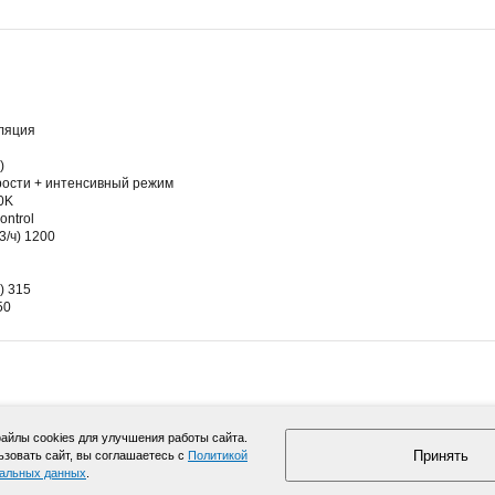
ляция
)
орости + интенсивный режим
0K
ontrol
3/ч) 1200
) 315
50
йлы cookies для улучшения работы сайта.
Принять
зовать сайт, вы соглашаетесь с
Политикой
нальных данных
.