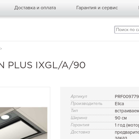
Доставка и оплата
Гарантия и сервис
>
N PLUS IXGL/A/90
Артикул
PRF00977
Производитель
Elica
Тип
встраивае
Ширина
90 см
Гарантия
1 год (мото
Доставка
предварит
заказ