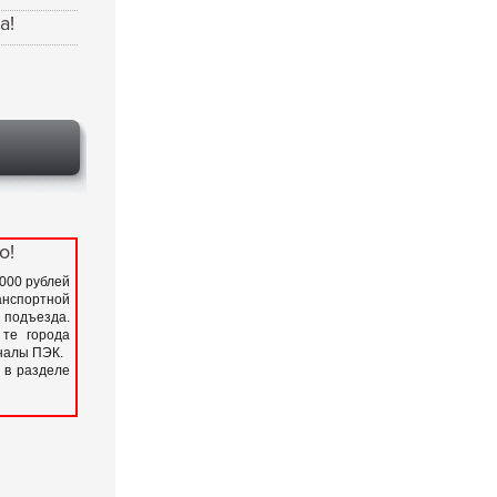
а!
о!
 000 рублей
нспортной
подъезда.
 те города
иналы ПЭК.
 в разделе