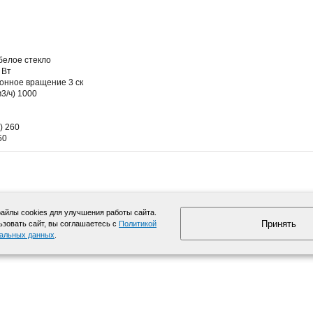
белое стекло
 Вт
онное вращение 3 ск
3/ч) 1000
) 260
50
йлы cookies для улучшения работы сайта.
Принять
зовать сайт, вы соглашаетесь с
Политикой
нальных данных
.
info@moyki.ru
Карта сайта