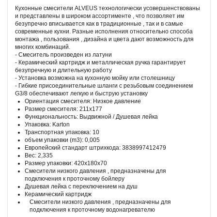
Кухонные смесители ALVEUS технологически усовершенствованы
и представлены в широком ассортименте , что позволяет им
безупречно вписывается как в традиционные , так и в самые
современные кухни. Разные исполнения относительно способа
монтажа , пользования , дизайна и цвета дают возможность для
многих комбинаций.
- Смеситель произведен из латуни
- Керамический картридж и металлическая ручка гарантирует
безупречную и длительную работу
- Установка возможна на кухонную мойку или столешницу
- Гибкие присоединительные шланги с резьбовым соединением
G3/8 обеспечивают легкую и быструю установку
Ориентация смесителя: Низкое давление
Размер смесителя: 211x177
Функциональность: Выдвижной / Душевая лейка
Упаковка: Karton
Транспортная упаковка: 10
объем упаковки (m3): 0,005
Европейский стандарт штрихкода: 3838997412479
Вес: 2,335
Размер упаковки: 420x180x70
Смесители низкого давления , предназначены для
подключения к проточному бойлеру
Душевая лейка с переключением на душ
Керамический картридж
Смесители низкого давления , предназначены для
подключения к проточному водонагревателю