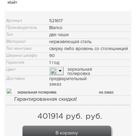
кбайт
Артикул
521617
Производитель
Blanco
Тип
две чаши
Материал
нержавеющая сталь
Тип монтажа
сверху либо вровень со столешницей
Ширина шкафа
90
Гарантия
1 год
зеркальная
Цвет
полировка
Доставка
предварительный
заказ
зеркальная полировка
на заказ
Гарантированная скидка!
401914
руб.
руб.
В корзину