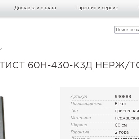
Доставка и оплата
Гарантия и сервис
>
ЕТИСТ 60Н-430-К3Д НЕРЖ/
Артикул
940689
Производитель
Elikor
Тип
пристенна
Материал
нержавеющ
Ширина
60 см
Гарантия
2 года