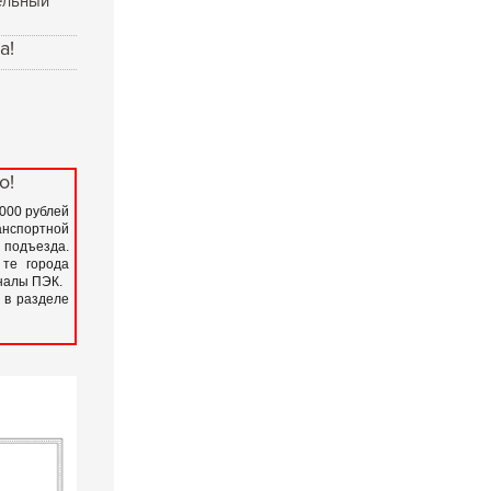
ельный
а!
о!
 000 рублей
нспортной
подъезда.
 те города
иналы ПЭК.
 в разделе