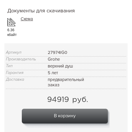
Документы для скачивания
Схема
6.36
кбайт
Артикул
27974IG0
Производитель
Grohe
Тип
верхний душ
Гарантия
5 лет
Доставка
предварительный
заказ
94919
руб.
В корзину