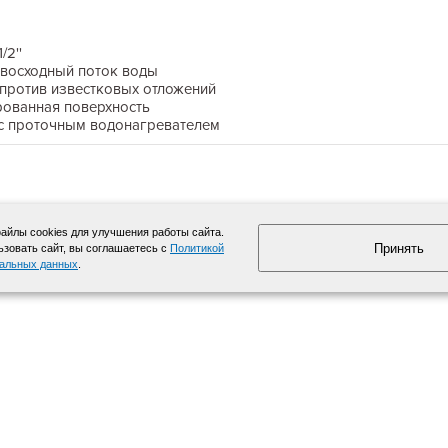
/2''
восходный поток воды
 против известковых отложений
рованная поверхность
с проточным водонагревателем
йлы cookies для улучшения работы сайта.
Принять
зовать сайт, вы соглашаетесь с
Политикой
нальных данных
.
info@moyki.ru
Карта сайта