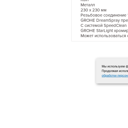
Металл
230 x 230 мм
Резьбовое соединение 1
GROHE DreamSpray пре
С системой SpeedClean
GROHE StarLight хроми
Может использоваться 
Мы используем фа
Продолжая исполь
обработки персо
+7 495 568-12-72
© 2015-2025 «Красная гора»