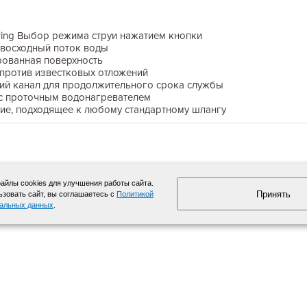
ring Выбор режима струи нажатием кнопки
восходный поток воды
рованная поверхность
 против известковых отложений
ий канал для продолжительного срока службы
с проточным водонагревателем
ие, подходящее к любому стандартному шлангу
йлы cookies для улучшения работы сайта.
Принять
зовать сайт, вы соглашаетесь с
Политикой
нальных данных
.
info@moyki.ru
Карта сайта