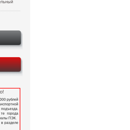
ельный
о!
 000 рублей
нспортной
подъезда.
 те города
иналы ПЭК.
 в разделе