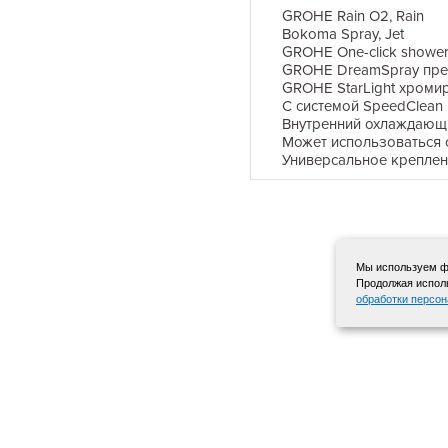
GROHE Rain O
2
, Rain
Bokoma Spray, Jet
GROHE One-click showe
GROHE DreamSpray пре
GROHE StarLight хроми
С системой SpeedClean
Внутренний охлаждающ
Может использоваться 
Универсальное креплен
Мы используем фа
Продолжая исполь
обработки персо
+7 495 568-12-72
© 2015-2025 «Красная гора»